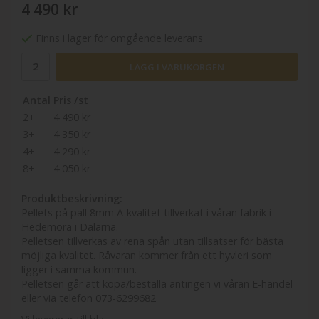
4 490 kr
Finns i lager för omgående leverans
LÄGG I VARUKORGEN
Antal
Pris /st
2+
4 490 kr
3+
4 350 kr
4+
4 290 kr
8+
4 050 kr
Produktbeskrivning:
Pellets på pall 8mm A-kvalitet tillverkat i våran fabrik i
Hedemora i Dalarna.
Pelletsen tillverkas av rena spån utan tillsatser för bästa
möjliga kvalitet. Råvaran kommer från ett hyvleri som
ligger i samma kommun.
Pelletsen går att köpa/beställa antingen vi våran E-handel
eller via telefon 073-6299682