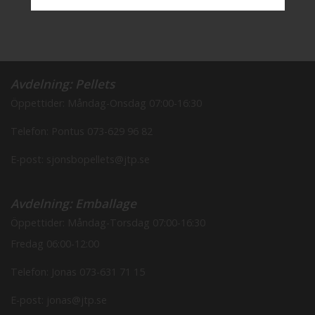
Avdelning: Pellets
Öppettider: Måndag-Onsdag 07:00-16:30
Telefon: Pontus
073-629 96 82
E-post: sjonsbopellets@jtp.se
Avdelning: Emballage
Öppettider: Måndag-Torsdag 07:00-16:30
Fredag 06:00-12:00
Telefon: Jonas
073-631 71 15
E-post: jonas@jtp.se