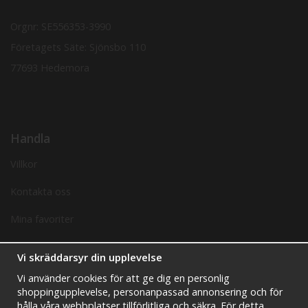
Orgnr: SE556353-3990
Företagets Säte: Sjönsbo 110
77693 Hedemora
Handla
Villkor
Kontakta oss
Mina favoriter
Logga in
Vi skräddarsyr din upplevelse
Vi använder cookies för att ge dig en personlig
Information
shoppingupplevelse, personanpassad annonsering och för
hålla våra webbplatser tillförlitliga och säkra. För detta