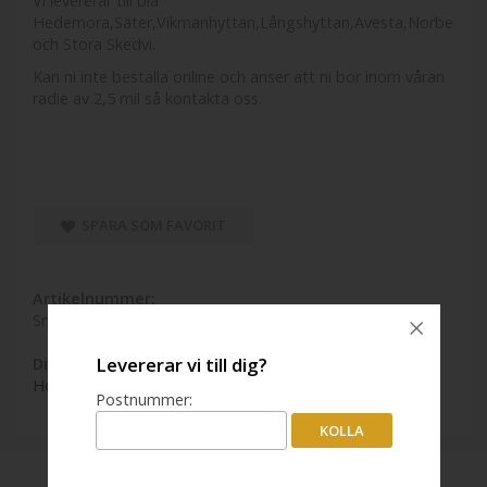
Vi levererar till bla
Hedemora,Säter,Vikmanhyttan,Långshyttan,Avesta,Norberg,G
och Stora Skedvi.
Kan ni inte beställa online och anser att ni bor inom våran
radie av 2,5 mil så kontakta oss.
SPARA SOM FAVORIT
Artikelnummer:
Småsäck pellets för hemleverans
Levererar vi till dig?
Direktlänk:
Högerklicka och kopiera adressen
Postnummer:
KOLLA