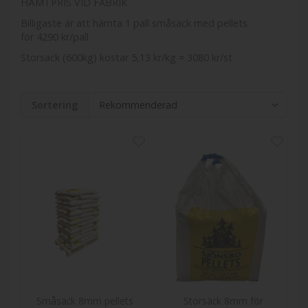
HÄMTPRIS VID FABRIK
Billigaste är att hämta 1 pall småsäck med pellets
för
4290
kr/pall
Storsäck (600kg) kostar 5,13 kr/kg =
3080
kr/st
Sortering
Småsäck 8mm pellets
Storsäck 8mm för