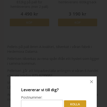
832kg på pall för
hemleverans 600kg/säck
hemleverans (min 2 pall)
4 490 kr
3 190 kr
KÖP
KÖP
Pellets på pall 8mm A-kvalitet, tillverkat i våran fabrik i
Hedemora Dalarna.
Pelletsen tillverkas av rena spån ifrån ett hyvleri som ligger
i samma kommun.
Pelletsen går att köpa/beställa antingen vi våran E-handel
eller via telefon
073-6299682
Vi levererar till bla. Hedemora, Säter, Vikmanhyttan,
Långshyttan, Avesta, Norberg, Gustafs och Stora Skedvi.
Levererar vi till dig?
Anser ni att ni bor inom våran radie av 2,5 mil så kontakta
Postnummer:
oss.
KOLLA