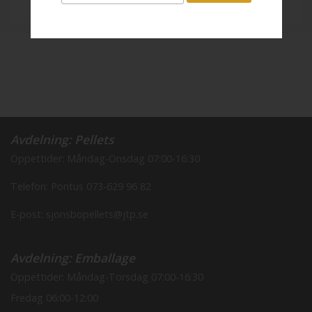
Avdelning: Pellets
Öppettider: Måndag-Onsdag 07:00-16:30
Telefon: Pontus
073-629 96 82
E-post: sjonsbopellets@jtp.se
Avdelning: Emballage
Öppettider: Måndag-Torsdag 07:00-16:30
Fredag 06:00-12:00