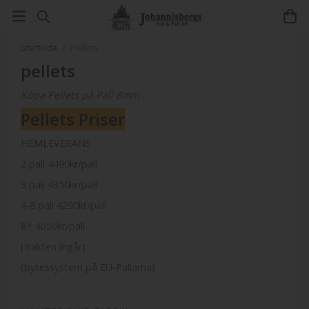
Startsida
/
Pellets
pellets
Köpa Pellets på Pall 8mm
Pellets Priser
HEMLEVERANS
2 pall
4490kr/pall
3 pall
4350
kr/pall
4-8 pall 4290
kr/pall
8+
4050
kr/pall
(frakten ingår)
(bytessystem på EU-Pallarna)