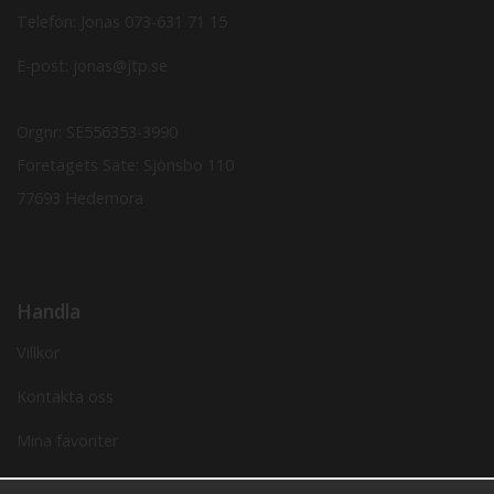
Telefon: Jonas
073-631 71 15
E-post: jonas@jtp.se
Orgnr: SE556353-3990
Företagets Säte: Sjönsbo 110
77693 Hedemora
Handla
Villkor
Kontakta oss
Mina favoriter
Logga in